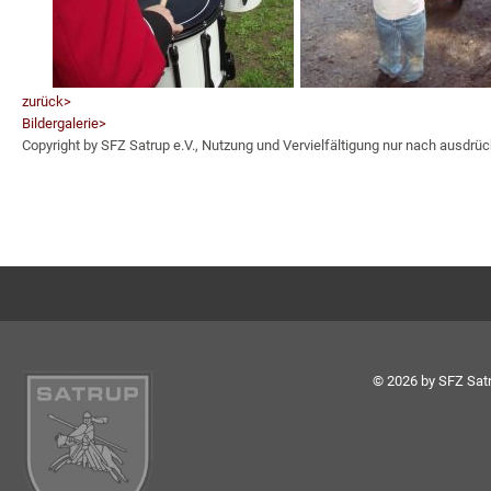
zurück>
Bildergalerie>
Copyright by SFZ Satrup e.V., Nutzung und Vervielfältigung nur nach ausdrüc
© 2026 by SFZ Satr