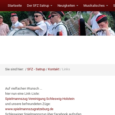
Startseite
Der SFZ Satrup
Neuigkeiten
Musikalisches
Sie sind hier:
SFZ - Satrup
Kontakt
Links
Auf vielfachen Wunsch ...
hier nun eine Link-Liste:
Spielmannszug Vereinigung Schleswig-Holstein
und unsere befreundeten Züge:
www.spielmannszugratzeburg.de
Schleswiger Spielmannszug über facebook aufrufen