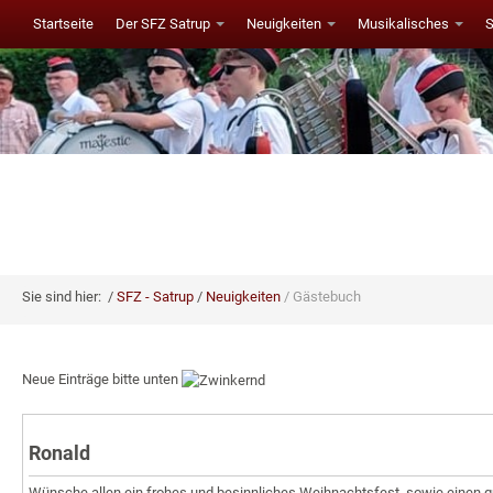
Startseite
Der SFZ Satrup
Neuigkeiten
Musikalisches
Sie sind hier:
SFZ - Satrup
Neuigkeiten
Gästebuch
Neue Einträge bitte unten
Ronald
Wünsche allen ein frohes und besinnliches Weihnachtsfest, sowie einen gu