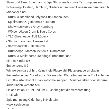
Show und Tanz. Spielmannszüge, Showbands sowie Tanzgruppen aus
Schleswig-Holstein, Hamburg, Niedersachsen und Hessen werden daran t
Mit dabei sind:
- Drum- & Steelband Calypso Sun Fronhausen
- Spielmannszug Rödemis / Husum
- Showmusikcorps Ahoy Hamburg
- Wölper Löwen Drum & Bugle Corps
- TLC Cheerleader TUS Lübeck
- Show- Brassband Heikendorf
- Showband 2000 Barsbüttel
- Drumcorps “Marsch Mellows” Darmstadt
- Drum- & Malletcorps „Seadogs“ Brookmerland
Eintritt: Kinder 5 €
Erwachsene 8 €
Wir weisen darauf hin: Keine freie Platzwahl. Platzvergabe erfolgt in
Reihenfolge des Abverkaufs. Die meisten Plätze haben keine Rückenlehne
Eintrittskarten könnt Ihr ab sofort bei mir per E Mail bestellen oder ab dem
Änderungen vorbehalten.
Einlass ist ab 17 Uhr und um 18 Uhr beginnt die Veranstaltung.
Gruß Ole
Spielmannszug Oldenburg in Holstein
www.szoh.de.vu