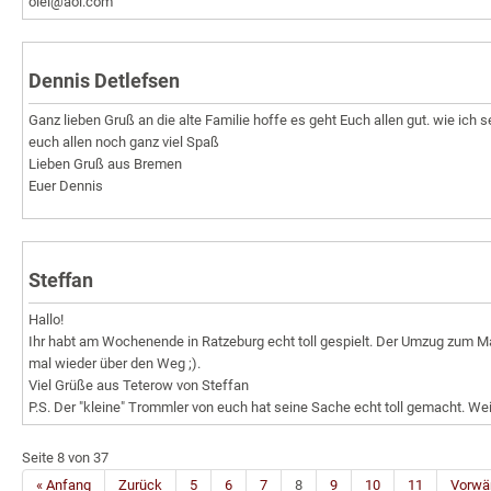
olel@aol.com
Dennis Detlefsen
Ganz lieben Gruß an die alte Familie hoffe es geht Euch allen gut. wie ich
euch allen noch ganz viel Spaß
Lieben Gruß aus Bremen
Euer Dennis
Steffan
Hallo!
Ihr habt am Wochenende in Ratzeburg echt toll gespielt. Der Umzug zum Mar
mal wieder über den Weg ;).
Viel Grüße aus Teterow von Steffan
P.S. Der "kleine" Trommler von euch hat seine Sache echt toll gemacht. Wei
Seite 8 von 37
« Anfang
Zurück
5
6
7
8
9
10
11
Vorwä